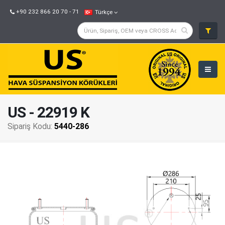
+90 232 866 20 70 - 71
Türkçe
US - 22919 K
Sipariş Kodu:
5440-286