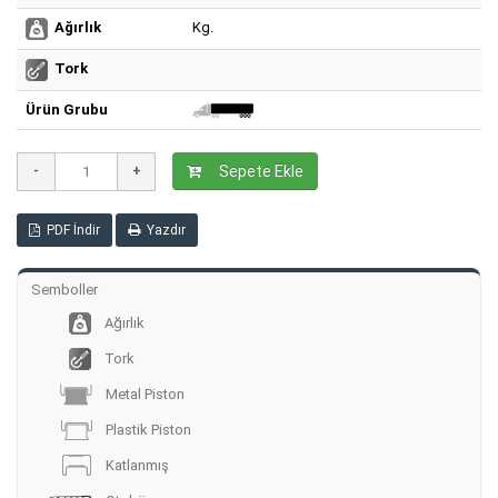
Kg.
Ağırlık
Tork
Ürün Grubu
Sepete Ekle
PDF İndir
Yazdır
Semboller
Ağırlık
Tork
Metal Piston
Plastik Piston
Katlanmış