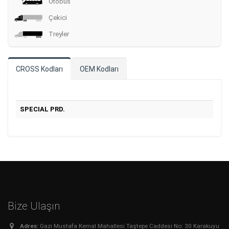
Otobüs
Çekici
Treyler
CROSS Kodları
OEM Kodları
SPECIAL PRD.
Bize Ulaşın
Adres:
Gazi Mustafa Kemal Mahallesi Taştepe Caddesi No: 30 Karakuyu