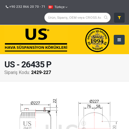
+90 232 866 20 70 - 71
Türkçe
US - 26435 P
Sipariş Kodu:
2429-227