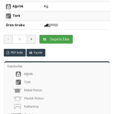
Kg.
Ağırlık
Tork
Ürün Grubu
Sepete Ekle
PDF İndir
Yazdır
Semboller
Ağırlık
Tork
Metal Piston
Plastik Piston
Katlanmış