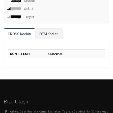
Otobüs
Çekici
Treyler
CROSS Kodları
OEM Kodları
CONTITECH
6435NP01
Bize Ulaşın
Adres:
Gazi Mustafa Kemal Mahallesi Taştepe Caddesi No: 30 Karakuyu