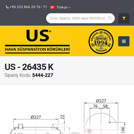
+90 232 866 20 70 - 71
Türkçe
US - 26435 K
Sipariş Kodu:
5444-227