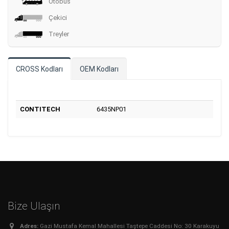
Otobüs
Çekici
Treyler
CROSS Kodları
OEM Kodları
CONTITECH
6435NP01
Bize Ulaşın
Adres:
Gazi Mustafa Kemal Mahallesi Taştepe Caddesi No: 30 Karakuyu