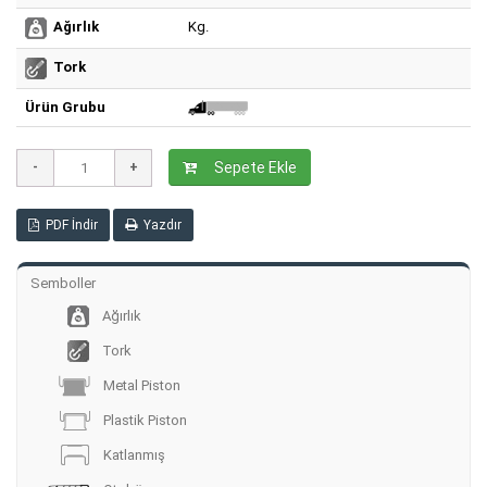
Kg.
Ağırlık
Tork
Ürün Grubu
Sepete Ekle
PDF İndir
Yazdır
Semboller
Ağırlık
Tork
Metal Piston
Plastik Piston
Katlanmış