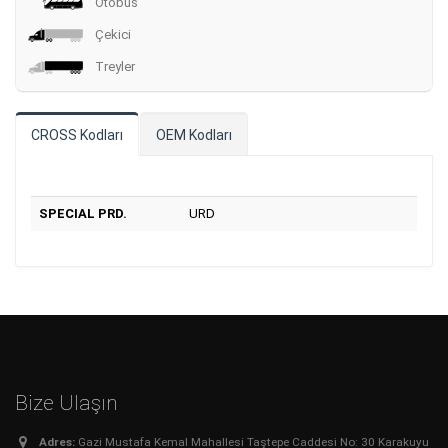
Otobüs
Çekici
Treyler
CROSS Kodları
OEM Kodları
SPECIAL PRD.
URD
Bize Ulaşın
Adres:
Gazi Mustafa Kemal Mahallesi Taştepe Caddesi No: 30 Karakuyu