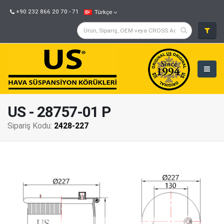
+90 232 866 20 70 - 71
Türkçe
US - 28757-01 P
Sipariş Kodu:
2428-227