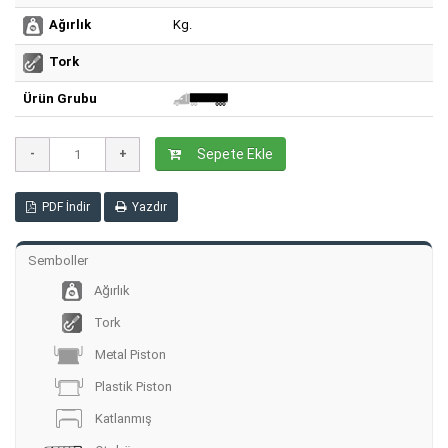
Kg.
Ağırlık
Tork
Ürün Grubu
Sepete Ekle
PDF İndir
Yazdır
Semboller
Ağırlık
Tork
Metal Piston
Plastik Piston
Katlanmış